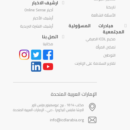
ارشيف الاخبار
تاريخنا
آخبار Online Sense
الأسئلة الشائعة
أرشيف الأخبار
مبادرات المسؤولية
أرشيف النشرة البريدية
المجتمعية
اتصل بنا
مخيم ICDL الصيفي
مكاتبنا
تمكين المرأة
التوطين
تقارير السلامة على الإنترنت
الإمارات العربية المتحدة
مكتب 1814 ، برج غروسفينور بيزنس تاور
البرشا هايتس (تيكوم) ، دبي ، الإمارات العربية المتحدة
info@icdlarabia.org