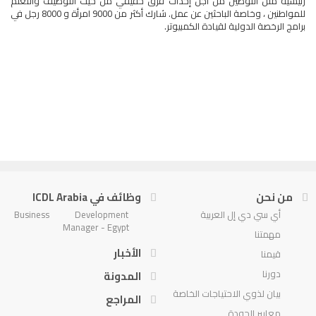
رئيسية مثل التوطين من أجل إحداث فرق حقيقي من حيث التوظيف والتعلم
للمواطنين ، وخاصة الباحثين عن عمل. شارك أكثر من 9000 امرأة و 8000 رجل في
برامج الرخصة الدولية لقيادة الكمبيوتر.
من نحن
وظائف في ICDL Arabia
أي سي دي إل العربية
Business Development
Manager - Egypt
مهمتنا
الأخبار
قيمنا
دورنا
المدونة
بيان لذوي الاحتياجات الخاصة
المراجع
معايير الجودة